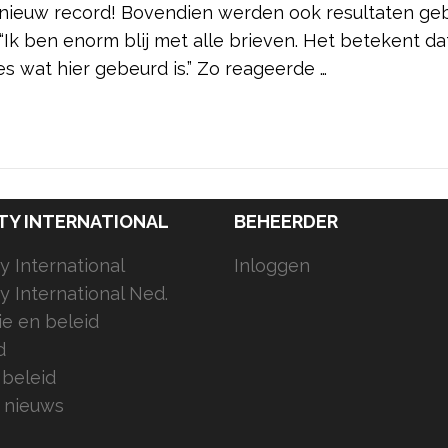
nieuw record! Bovendien werden ook resultaten ge
k ben enorm blij met alle brieven. Het betekent da
s wat hier gebeurd is.” Zo reageerde …
TY INTERNATIONAL
BEHEERDER
 International
Inloggen
 International Ned.
ie en beleid
d
 beleid
 nieuws