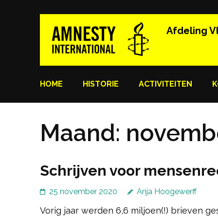
Ga
naar
Afdeling V
inhoud
(Druk
enter)
HOME
HISTORIE
ACTIVITEITEN
K
Maand:
novemb
Schrijven voor mensenrec
25 november 2020
Anja Hoogewerff
Vorig jaar werden 6,6 miljoen(!) brieven ge