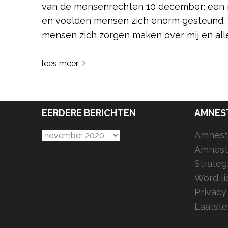
van de mensenrechten 10 december: een 
en voelden mensen zich enorm gesteund. “I
mensen zich zorgen maken over mij en alle
lees meer
EERDERE BERICHTEN
AMNES
Eerdere
Amnesty
berichten
Amnesty
Strateg
Word li
Privacy
Laatste