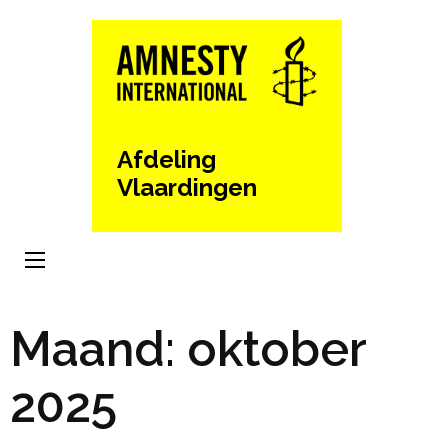
Ga
naar
inhoud
(Druk
enter)
Afdeling
Vlaardingen
Maand:
oktober
2025