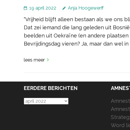
19 april 2022
Anja Hoogewerff
“Vrijheid blijft alleen bestaan als we ons 
Dat zei iemand die lang geleden uit Bosnië
beelden uit Oekraïne (en andere plaatsen 
Bevrijdingsdag vieren? Ja, maar dan wel in
lees meer
EERDERE BERICHTEN
AMNES
Eerdere
Amnesty
berichten
Amnesty
Strateg
Word li