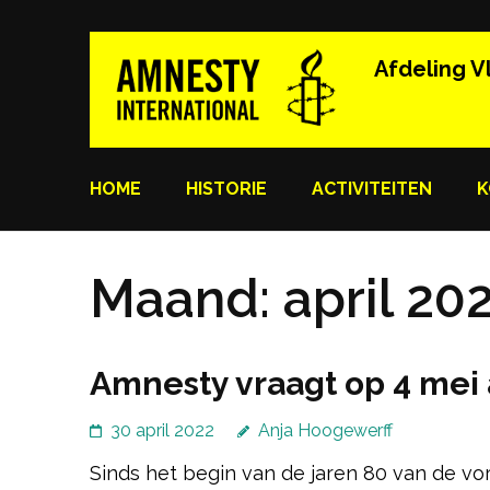
Ga
naar
Afdeling V
inhoud
(Druk
enter)
HOME
HISTORIE
ACTIVITEITEN
K
Maand:
april 20
Amnesty vraagt op 4 mei
30 april 2022
Anja Hoogewerff
Sinds het begin van de jaren 80 van de vo