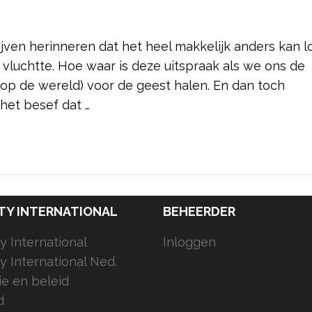
blijven herinneren dat het heel makkelijk anders kan l
 vluchtte. Hoe waar is deze uitspraak als we ons de
op de wereld) voor de geest halen. En dan toch
 het besef dat …
TY INTERNATIONAL
BEHEERDER
 International
Inloggen
 International Ned.
ie en beleid
d