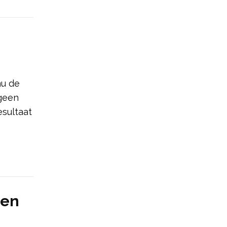
nu de
 geen
esultaat
len